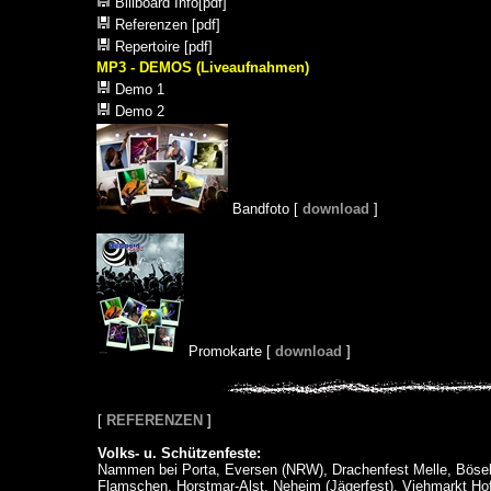
Billboard Info[pdf]
Referenzen [pdf]
Repertoire [pdf]
MP3 - DEMOS (Liveaufnahmen)
Demo 1
Demo 2
Bandfoto [
download
]
Promokarte [
download
]
[
REFERENZEN
]
Volks- u. Schützenfeste:
Nammen bei Porta, Eversen (NRW), Drachenfest Melle, Bösel 
Flamschen, Horstmar-Alst, Neheim (Jägerfest), Viehmarkt Hof