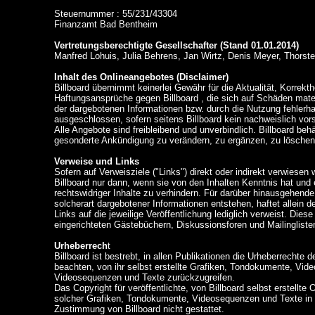
Steuernummer : 55/231/43304
Finanzamt Bad Bentheim
Vertretungsberechtigte Gesellschafter (Stand 01.01.2014)
Manfred Lohuis, Julia Behrens, Jan Wirtz, Denis Meyer, Thorst
Inhalt des Onlineangebotes (Disclaimer)
Billboard übernimmt keinerlei Gewähr für die Aktualität, Korrekthe
Haftungsansprüche gegen Billboard , die sich auf Schäden mater
der dargebotenen Informationen bzw. durch die Nutzung fehlerha
ausgeschlossen, sofern seitens Billboard kein nachweislich vors
Alle Angebote sind freibleibend und unverbindlich. Billboard be
gesonderte Ankündigung zu verändern, zu ergänzen, zu löschen o
Verweise und Links
Sofern auf Verweisziele ("Links") direkt oder indirekt verwiesen 
Billboard nur dann, wenn sie von den Inhalten Kenntnis hat und
rechtswidriger Inhalte zu verhindern. Für darüber hinausgehend
solcherart dargebotener Informationen entstehen, haftet allein d
Links auf die jeweilige Veröffentlichung lediglich verweist. Di
eingerichteten Gästebüchern, Diskussionsforen und Mailingliste
Urheberrech
t
Billboard ist bestrebt, in allen Publikationen die Urheberrech
beachten, von ihr selbst erstellte Grafiken, Tondokumente, Vid
Videosequenzen und Texte zurückzugreifen.
Das Copyright für veröffentlichte, von Billboard selbst erstellte 
solcher Grafiken, Tondokumente, Videosequenzen und Texte in a
Zustimmung von Billboard nicht gestattet.