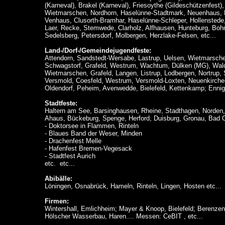
(Karneval), Brakel (Karneval), Friesoythe (Gildeschützenfest
Wietmarschen, Nordhorn, Haselünne-Stadtmark, Neuenhaus, E
Venhaus, Clusorth-Bramhar, Haselünne-Schleper, Hollenstede
Laer, Recke, Stemwede, Clarholz, Alfhausen, Hunteburg, Bohn
Sedelsberg, Petersdorf, Molbergen, Herzlake-Felsen, etc...
Land-/Dorf-/Gemeindejugendfeste:
Attendorn, Sandstedt-Wersabe, Lastrup, Uelsen, Wietmarsche
Schwagstorf, Grafeld, Westrum, Wachtum, Dülken (MG), Wald
Wietmarschen, Grafeld, Langen, Listrup, Lodbergen, Nortrup,
Versmold, Coesfeld, Westrum, Versmold-Loxten, Neuenkirchen
Oldendorf, Peheim, Avenwedde, Bielefeld, Kettenkamp; Ennig
Stadtfeste:
Haltern am See, Barsinghausen, Rheine, Stadthagen, Norden, 
Ahaus, Bückeburg, Spenge, Herford, Duisburg, Gronau, Bad O
- Doktorsee in Flammen, Rinteln
- Blaues Band der Weser, Minden
- Drachenfest Melle
- Hafenfest Bremen-Vegesack
- Stadtfest Aurich
etc. etc...
Abibälle:
Löningen, Osnabrück, Hameln, Rinteln, Lingen, Hosten etc...
Firmen:
Wintershall, Emlichheim; Mayer & Knoop, Bielefeld; Berenzen
Hölscher Wasserbau, Haren.... Messen: CeBIT , etc...