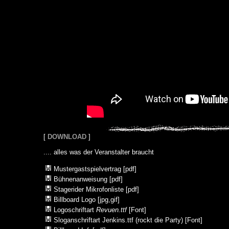
[
D
OWNLOAD
]
.... alles was der Veranstalter braucht
Mustergastspielvertrag [pdf]
Bühnenanweisung [pdf]
Stagerider Mikrofonliste [pdf]
Billboard Logo [jpg,gif]
Logoschriftart
Revuen.ttf
[Font]
Sloganschriftart Jenkins.ttf (rockt die Party) [Font]