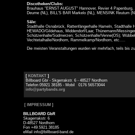
Discotheken/Clubs:
Brauhaus "ERNST AUGUST" Hannover, Revier 4 Papenburg
Deurne (NL), BILL'S BAR Markelo (NL), MENSINK Reutum (N
Säle:
Stadthalle Osnabrück, Rattenfängerhalle Hameln, Stadthalle 
HEWADO/Gildehaus, Middendorf/Laar, Thünemann/Messingen,
Schützenhalle/Südmerzen; Schützenhalle/Venne(OS); Wübbels/
Vechtetalhalle/Nordhorn, Rammelkamp/Nordhorn, etc.....
Die meisten Veranstaltungen wurden wir mehrfach, teils bis z
[
KONTAKT
]
Billboard Gbr - Skgerrakstr. 6 - 48527 Nordhorn
Telefon 05921 38185 - Mobil 0176 56573044
info@partybands.org
[
IMPRESSUM
]
BILLBOARD GbR
Skagerrakstr. 6
D-48527 Nordhorn
Fon +49.5921.38185
eMail info@billboard-band.de